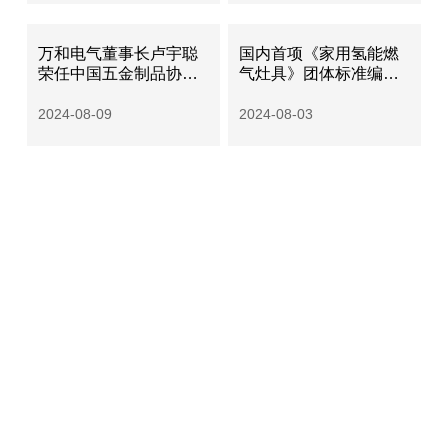
万和电气董事长卢宇聪
国内首项《家用氢能燃
荣任中国五金制品协会
气灶具》团体标准编制
燃气用具分会第六届理
在万和启动
事长
2024-08-09
2024-08-03
关于「万和杯」2024年
关于「万和杯」2024年
科技追新大赛复赛评选
科技追新大赛初赛评选
结果公示的通知
结果公示的通知
2024-07-25
2024-07-08
加载更多