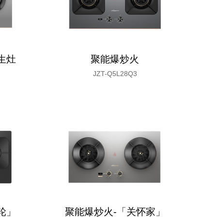
生灶
聚能爆炒火
JZT-Q5L28Q3
轮」
聚能爆炒火-「关怀家」