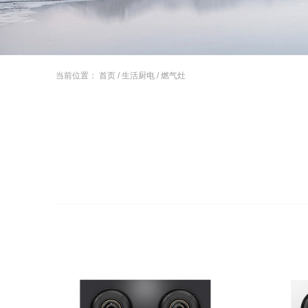
当前位置：
首页
/
生活厨电
/
燃气灶