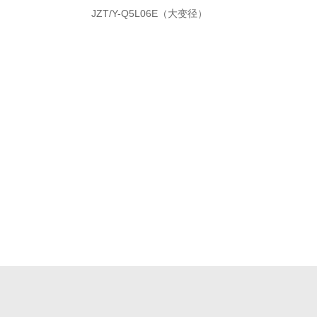
JZT/Y-Q5L06E（大变径）