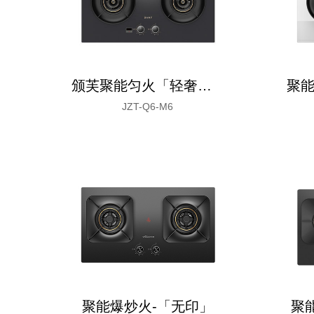
颁芙聚能匀火「轻奢金山」
JZT-Q6-M6
聚能爆炒火-「无印」
聚