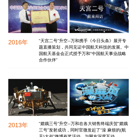
“天宫二号”升空--万和携手《今日头条》展开专
2016年
题直播策划，共同见证中国航天科技的发展。中
国航天基金会正式授予万和“中国航天事业战略
合作伙伴”
“嫦娥三号”升空--万和在各大销售终端庆贺“嫦娥
2013年
三号”发射成功，同时官微发起了“澡 麻烦的(航
天)大叔”微博有奖活动，与网友深度互动。