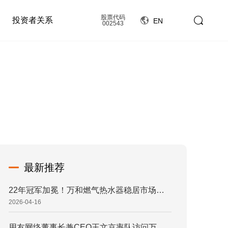
股票代码
投资者关系
EN
002543
最新推荐
22年冠军加冕！万和燃气热水器稳居市场综合占有率榜首
2026-04-16
用友网络董事长兼CEO王文京率队访问万和，共筑家电业数智新标杆