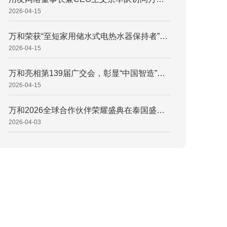
2026-04-15
万和荣获“至短家用储水式电热水器保持者”权威认证，引领小体积热水器新潮流 万和电气获权威认证：60L双胆电热水器690mm机身定义“行业至短” 打破空间桎梏！万和电气“至短”电热水器重塑浴室空间新范式
2026-04-15
万和亮相第139届广交会，彰显“中国智造”硬核底气
2026-04-15
万和2026全球合作伙伴荣耀盛典在泰国盛大召开 擘画国际化发展新蓝图，万和2026全球合作伙伴荣耀盛典释放升维信号 同心致远，携手登峰！万和电气锚定“AI+全球化”双引擎
2026-04-03