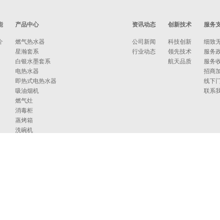
能
产品中心
资讯动态
创新技术
服务
介
燃气热水器
公司新闻
科技创新
细致
星瀚套系
行业动态
领先技术
服务
白银水墨套系
航天品质
服务
电热水器
招商
即热式电热水器
线下
吸油烟机
联系
燃气灶
消毒柜
蒸烤箱
洗碗机
集成洗碗机
集成灶
净水器
烹饪中心
采暖炉
商用燃气热水/采暖/商用锅炉/蒸汽发生器
家居卫浴
空气能