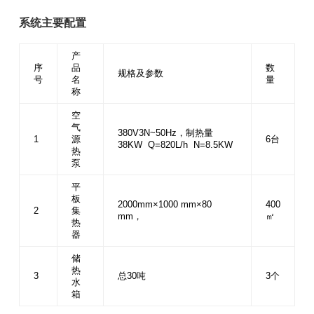
系统主要配置
产
序
品
数
规格及参数
号
名
量
称
空
气
380V3N~50Hz，制热量
1
源
6台
38KW Q=820L/h N=8.5KW
热
泵
平
板
2000mm×1000 mm×80
400
2
集
mm，
㎡
热
器
储
热
3
总30吨
3个
水
箱