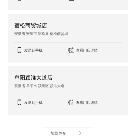
宿松商贸城店
安徽省 安庆市 宿松县 宿松商贸城
发送到手机
查看门店详情
阜阳颍淮大道店
安徽省 阜阳市 颍州区 颍淮大道
发送到手机
查看门店详情
加载更多