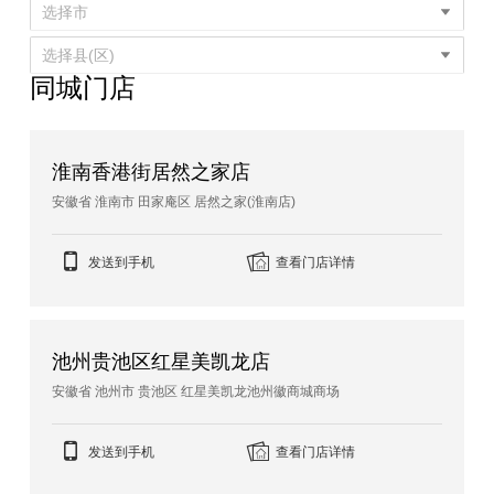
同城门店
淮南香港街居然之家店
安徽省 淮南市 田家庵区 居然之家(淮南店)
发送到手机
查看门店详情
池州贵池区红星美凯龙店
安徽省 池州市 贵池区 红星美凯龙池州徽商城商场
发送到手机
查看门店详情