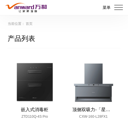
菜单
当前位置：
首页
产品列表
嵌入式消毒柜
顶侧双吸力-「星瀚」
ZTD110Q-4S Pro
CXW-160-L28FX1