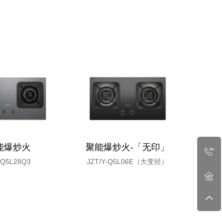
能爆炒火
聚能爆炒火-「无印」
聚能
-Q5L28Q3
JZT/Y-Q5L06E（大变径）