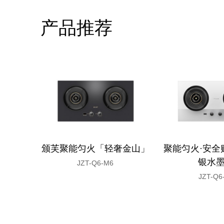
产品推荐
颁芙聚能匀火「轻奢金山」
聚能匀火·安全
银水
JZT-Q6-M6
JZT-Q6