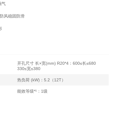
锅气
能防风稳固防滑
形
开孔尺寸 长×宽(mm) R20*4：600≤长≤680
330≤宽≤380
热负荷 (kW)：5.2（12T）
能效等级*¹：1级