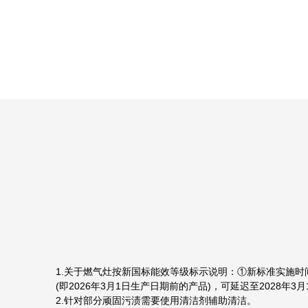
1.关于燃气灶按新国标能效等级标示说明：①新标准实施时间:G
(即2026年3月1日生产日期前的产品)，可延迟至2028年
2.针对部分顽固污渍需要使用清洁剂辅助清洁。