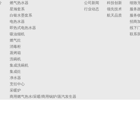
介
燃气热水器
公司新闻
科技创新
细致
星瀚套系
行业动态
领先技术
服务
白银水墨套系
航天品质
服务
电热水器
招商
即热式电热水器
线下
吸油烟机
联系
燃气灶
消毒柜
蒸烤箱
洗碗机
集成洗碗机
集成灶
净水器
烹饪中心
采暖炉
商用燃气热水/采暖/商用锅炉/蒸汽发生器
家居卫浴
空气能