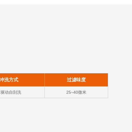
冲洗方式
过滤味度
水驱动自刮洗
25~40微米