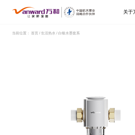
关于
当前位置：
首页
/
生活热水
/
白银水墨套系