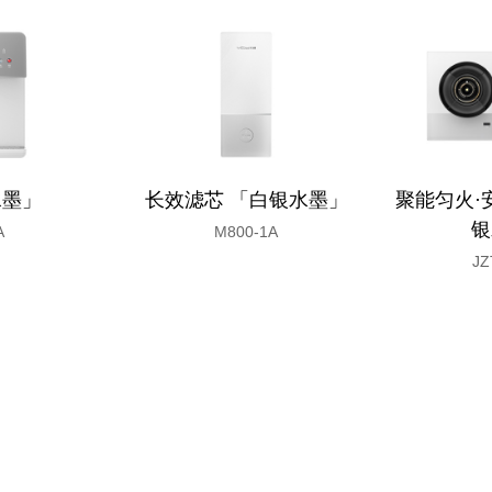
水墨」
长效滤芯 「白银水墨」
聚能匀火·
银
A
M800-1A
JZ