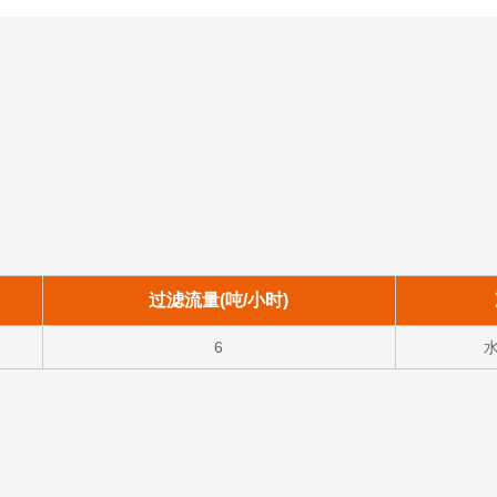
过滤流量(吨/小时)
6