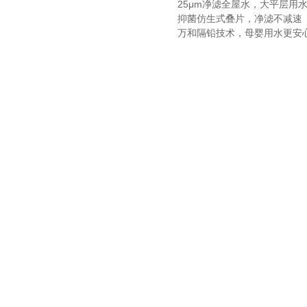
25μm净滤全屋水，大平层用
抑菌仿生式叠片，净滤不减速
万和隔铅技术，母婴用水更安