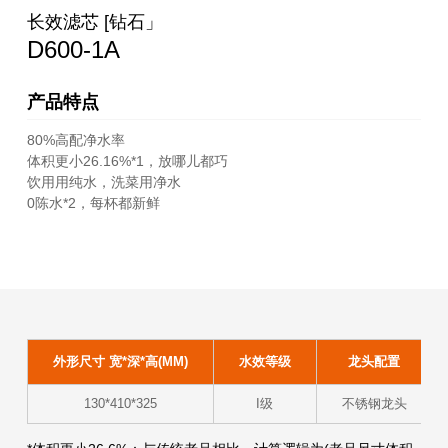
长效滤芯 [钻石」
D600-1A
产品特点
80%高配净水率
体积更小26.16%*1，放哪儿都巧
饮用用纯水，洗菜用净水
0陈水*2，每杯都新鲜
外形尺寸 宽*深*高(MM)
水效等级
龙头配置
130*410*325
I级
不锈钢龙头