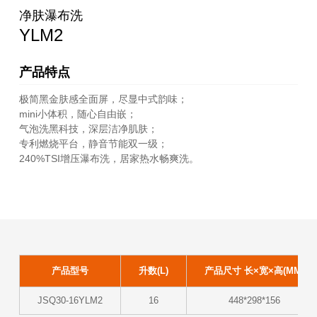
净肤瀑布洗
YLM2
产品特点
极简黑金肤感全面屏，尽显中式韵味；
mini小体积，随心自由嵌；
气泡洗黑科技，深层洁净肌肤；
专利燃烧平台，静音节能双一级；
240%TSI增压瀑布洗，居家热水畅爽洗。
产品型号
升数(L)
产品尺寸 长×宽×高(MM)
JSQ30-16YLM2
16
448*298*156