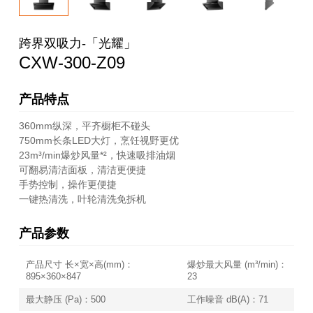
跨界双吸力-「光耀」
CXW-300-Z09
产品特点
360mm纵深，平齐橱柜不碰头
750mm长条LED大灯，烹饪视野更优
23m³/min爆炒风量*²，快速吸排油烟
可翻易清洁面板，清洁更便捷
手势控制，操作更便捷
一键热清洗，叶轮清洗免拆机
产品参数
产品尺寸 长×宽×高(mm)：
爆炒最大风量 (m³/min)：
895×360×847
23
最大静压 (Pa)：500
工作噪音 dB(A)：71