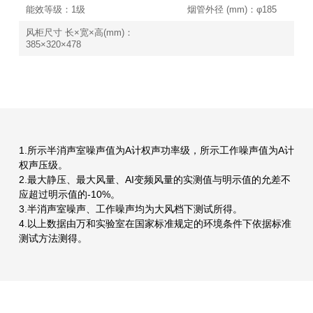
能效等级：1级
烟管外径 (mm)：φ185
风柜尺寸 长×宽×高(mm)：
385×320×478
1.所示半消声室噪声值为A计权声功率级，所示工作噪声值为A计
权声压级。
2.最大静压、最大风量、AI变频风量的实测值与明示值的允差不
应超过明示值的-10%。
3.半消声室噪声、工作噪声均为大风档下测试所得。
4.以上数据由万和实验室在国家标准规定的环境条件下依据标准
测试方法测得。