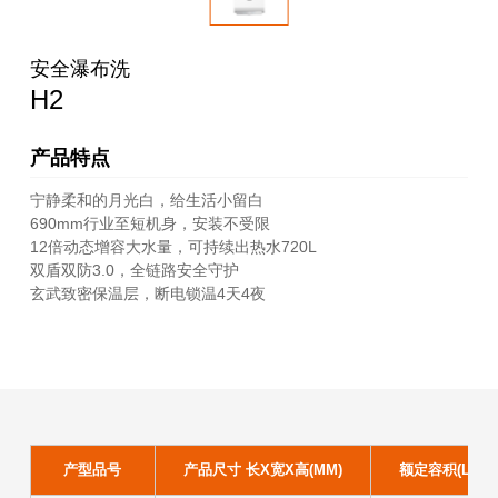
安全瀑布洗
H2
产品特点
宁静柔和的月光白，给生活小留白
690mm行业至短机身，安装不受限
12倍动态增容大水量，可持续出热水720L
双盾双防3.0，全链路安全守护
玄武致密保温层，断电锁温4天4夜
产型品号
产品尺寸 长X宽X高(MM)
额定容积(L)