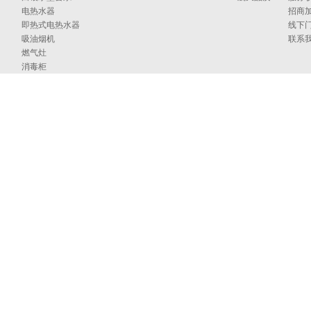
电热水器
招商
即热式电热水器
线下
吸油烟机
联系
燃气灶
消毒柜
蒸烤箱
洗碗机
集成洗碗机
集成灶
净水器
烹饪中心
采暖炉
商用燃气热水/采暖/商用锅炉/蒸汽发生器
家居卫浴
空气能