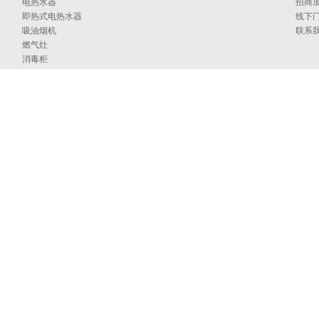
电热水器
招商
即热式电热水器
线下
吸油烟机
联系
燃气灶
消毒柜
蒸烤箱
洗碗机
集成洗碗机
集成灶
净水器
烹饪中心
采暖炉
商用燃气热水/采暖/商用锅炉/蒸汽发生器
家居卫浴
空气能
097号
海外官网
技术支持：印象互动