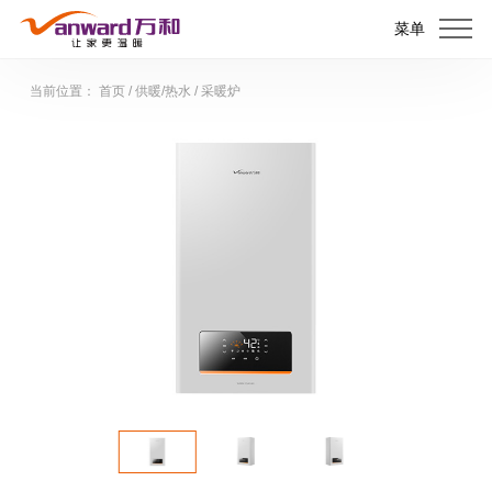
菜单
当前位置：
首页
/
供暖/热水
/
采暖炉