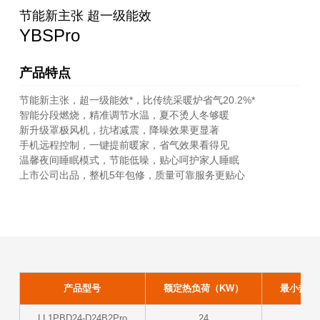
节能新主张 超一级能效
YBSPro
产品特点
节能新主张，超一级能效*，比传统采暖炉省气20.2%*
智能分段燃烧，精准调节水温，夏不烫人冬够暖
新升级罩极风机，抗堵减震，降噪效果更显著
手机远程控制，一键提前暖家，省气效果看得见
温馨夜间睡眠模式，节能低噪，贴心呵护家人睡眠
上市公司出品，整机5年包修，质量可靠服务更贴心
产品型号
额定热负荷（KW）
最小热负荷
LL1PBD24-D24B2Pro
24