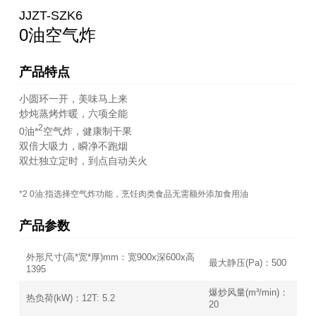
JJZT-SZK6
0油空气炸
产品特点
小圆环一开，美味马上来
炒炖蒸烤炸暖，六项全能
2
0油*
空气炸，健康制干果
双倍大吸力，瞬净不跑烟
双灶独立定时，到点自动关火
*2 0油:指选择空气炸功能，烹饪肉类食品无需额外添加食用油
产品参数
外形尺寸(高*宽*厚)mm：宽900x深600x高
最大静压(Pa)：500
1395
爆炒风量(m³/min)：
热负荷(kW)：12T: 5.2
20