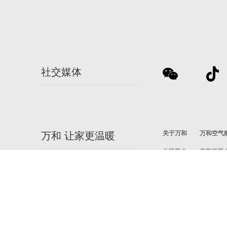
社交媒体
关于万和
万和空气
万和 让家更温暖
公司简介
空气能简
和文化
视频中心
社会公益