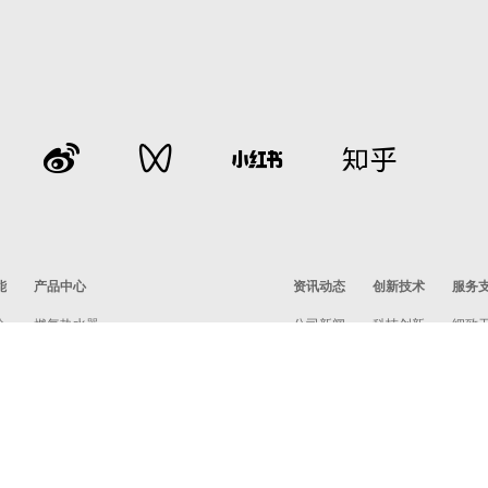
能
产品中心
资讯动态
创新技术
服务
介
燃气热水器
公司新闻
科技创新
细致
星瀚套系
行业动态
领先技术
服务
白银水墨套系
航天品质
服务
电热水器
招商
即热式电热水器
线下
吸油烟机
联系
燃气灶
消毒柜