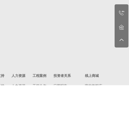
支持
人力资源
工程案例
投资者关系
线上商城
无忧
人力资源
工程合作
定期报告
官方旗舰店
政策
社会招聘
工程案例
投资者保护宣传
万和严选商城
收费
校园招聘
政策法规
加盟
投资者互动
门店
我们