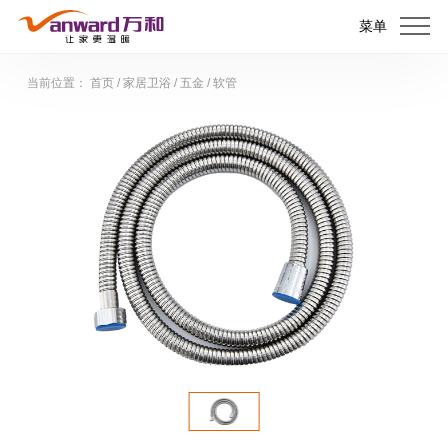
菜单
当前位置：
首页
/
家居卫浴
/
五金
/
软管