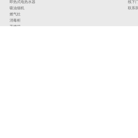
即热式电热水器
线下
吸油烟机
联系
燃气灶
消毒柜
蒸烤箱
洗碗机
集成洗碗机
集成灶
净水器
烹饪中心
采暖炉
商用燃气热水/采暖/商用锅炉/蒸汽发生器
家居卫浴
空气能
097号
海外官网
技术支持：印象互动