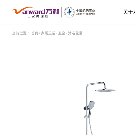
关于
当前位置：
首页
/
家居卫浴
/
五金
/
沐浴花洒