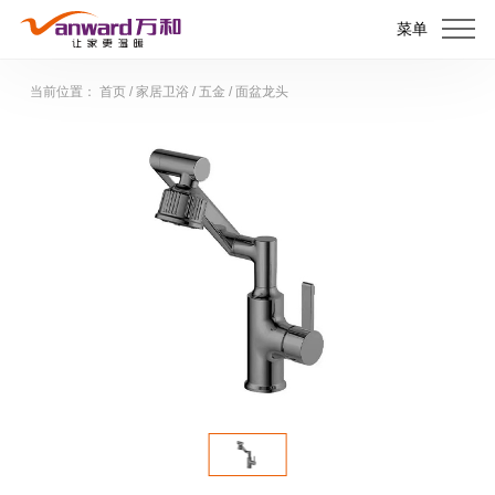
菜单
当前位置：
首页
/
家居卫浴
/
五金
/
面盆龙头