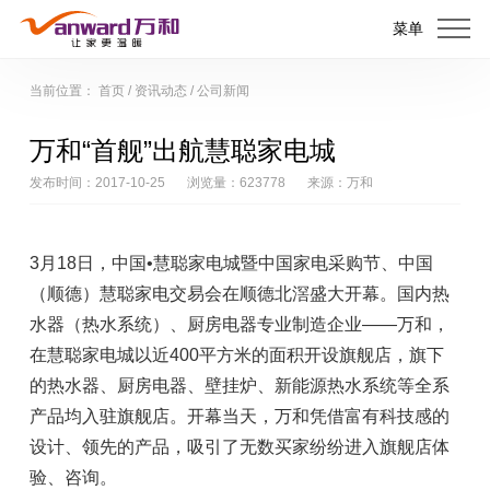
菜单
当前位置：
首页
/
资讯动态
/
公司新闻
万和“首舰”出航慧聪家电城
发布时间：2017-10-25
浏览量：623778
来源：万和
3月18日，中国•慧聪家电城暨中国家电采购节、中国
（顺德）慧聪家电交易会在顺德北滘盛大开幕。国内热
水器（热水系统）、厨房电器专业制造企业——万和，
在慧聪家电城以近400平方米的面积开设旗舰店，旗下
的热水器、厨房电器、壁挂炉、新能源热水系统等全系
产品均入驻旗舰店。开幕当天，万和凭借富有科技感的
设计、领先的产品，吸引了无数买家纷纷进入旗舰店体
验、咨询。