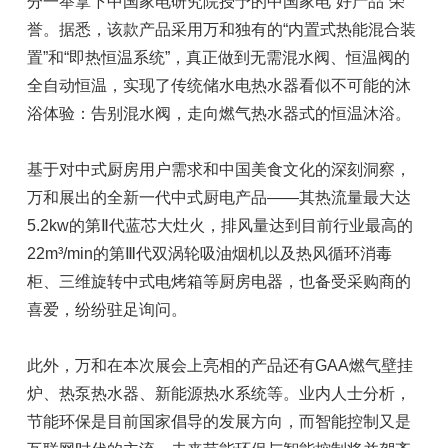
分一举拿下中国家电研究院授予的中国家电“好产品”荣
誉。据悉，该款产品采用万和独有的“内置式热能混合装
置”和“即热恒温系统”，真正做到无需混水阀、恒温阀的
全自动恒温，实现了传统储水电热水器看似不可能的沐
浴体验：告别混水阀，走向燃气热水器式的恒温沐浴。
基于对中式厨房用户需求和中国美食文化的深刻洞察，
万和展出的全新一代中式厨电产品——其热流量最大达
5.2kw的第Ⅱ代蓝芯大灶火，排风量达到目前行业最高的
22m³/min的第Ⅲ代双涡轮吸油烟机以及热风循环消毒
柜、三维旋转中式电烤箱等厨房电器，也备受采购商的
喜爱，纷纷驻足询问。
此外，万和在本次展会上亮相的产品还有GAA燃气壁挂
炉、热泵热水器、新能源热水系统等。业内人士分析，
节能环保是目前国家倡导的发展方向，而智能控制又是